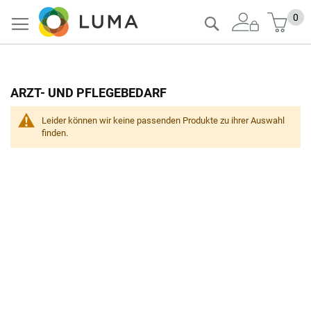
Zum
Mein
0
Suche
Inhalt
springen
ARZT- UND PFLEGEBEDARF
Leider können wir keine passenden Produkte zu ihrer Auswahl
finden.