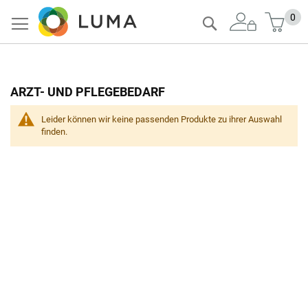
Zum
Mein
0
Suche
Inhalt
springen
ARZT- UND PFLEGEBEDARF
Leider können wir keine passenden Produkte zu ihrer Auswahl
finden.