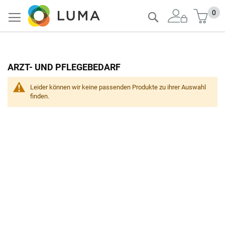
Zum
Mein
0
Suche
Inhalt
springen
ARZT- UND PFLEGEBEDARF
Leider können wir keine passenden Produkte zu ihrer Auswahl
finden.