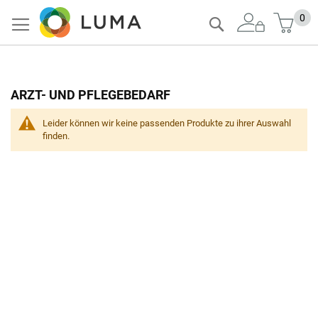
Zum
Mein
0
Suche
Inhalt
springen
ARZT- UND PFLEGEBEDARF
Leider können wir keine passenden Produkte zu ihrer Auswahl
finden.