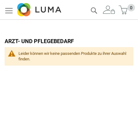
Zum
Mein
0
Suche
Inhalt
springen
ARZT- UND PFLEGEBEDARF
Leider können wir keine passenden Produkte zu ihrer Auswahl
finden.