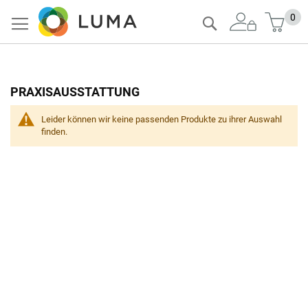
Zum
Mein
0
Suche
Inhalt
springen
PRAXISAUSSTATTUNG
Leider können wir keine passenden Produkte zu ihrer Auswahl
finden.